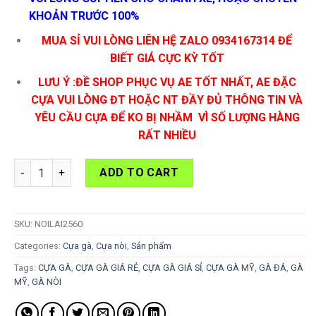
KHOẢN TRƯỚC 100%
MUA SỈ VUI LÒNG LIÊN HỆ ZALO 0934167314 ĐỂ
BIẾT GIÁ CỰC KỲ TỐT
LƯU Ý :ĐỀ SHOP PHỤC VỤ AE TỐT NHẤT, AE ĐẶC
CỰA VUI LÒNG ĐT HOẶC NT ĐẦY ĐỦ THÔNG TIN VÀ
YÊU CẦU CỰA ĐỂ KO BỊ NHẦM VÌ SỐ LƯỢNG HÀNG
RẤT NHIỀU
Cựa Gà Nòi Lai 25-S60 quantity
ADD TO CART
SKU:
NOILAI2560
Categories:
Cựa gà
,
Cựa nòi
,
Sản phẩm
Tags:
CỰA GÀ
,
CỰA GÀ GIÁ RẺ
,
CỰA GÀ GIÁ SỈ
,
CỰA GÀ MỸ
,
GÀ ĐÁ
,
GÀ
MỸ
,
GÀ NÒI