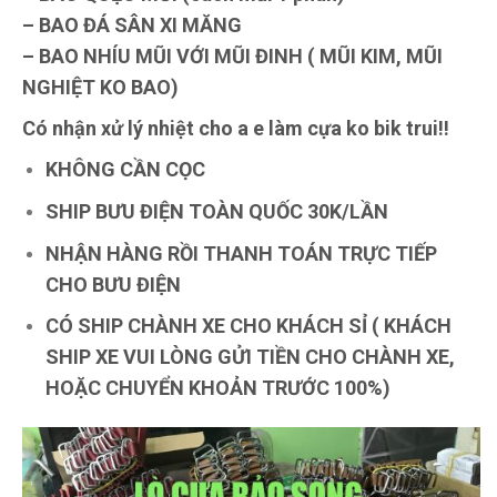
– BAO ĐÁ SÂN XI MĂNG
– BAO NHÍU MŨI VỚI MŨI ĐINH ( MŨI KIM, MŨI
NGHIỆT KO BAO)
Có nhận xử lý nhiệt cho a e làm cựa ko bik trui!!
KHÔNG CẦN CỌC
SHIP BƯU ĐIỆN TOÀN QUỐC 30K/LẦN
NHẬN HÀNG RỒI THANH TOÁN TRỰC TIẾP
CHO BƯU ĐIỆN
CÓ SHIP CHÀNH XE CHO KHÁCH SỈ ( KHÁCH
SHIP XE VUI LÒNG GỬI TIỀN CHO CHÀNH XE,
HOẶC CHUYỂN KHOẢN TRƯỚC 100%)