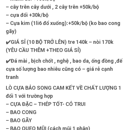
– cây trên cây dưới , 2 cây trên +50k/bộ
– cựa đổi +30k/bộ
– Cựa kim (1li6 đổ xuống):+50k/bộ (ko bao cong
gãy)
✔️GIÁ SỈ (10 BỘ TRỞ LÊN) tre 140k – nòi 170k
(YÊU CẦU THÊM +THEO GIÁ SỈ)
✔️Đá mài , bịch chốt , nghệ , bao da, ống đồng ,đế
cựa số lượng bao nhiêu cũng có – giá rẻ cạnh
tranh
LÒ CỰA BẢO SONG CAM KẾT VỀ CHẤT LƯỢNG 1
đổi 1 với trường hợp
– CỰA ĐẶC – THÉP TỐT- CÓ TRUI
– BAO CONG
– BAO GÃY
– BAO QUẸO MŨI (cách mũi 1 phân)