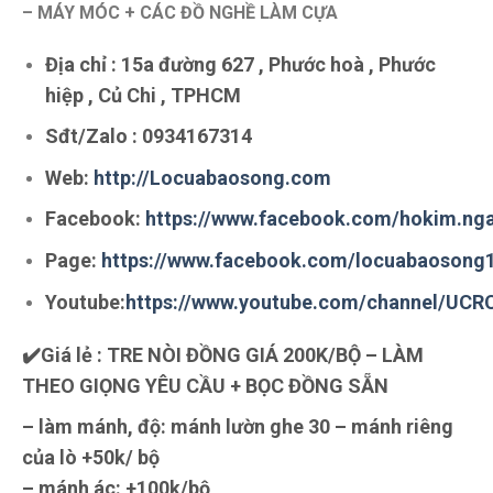
– MÁY MÓC + CÁC ĐỒ NGHỀ LÀM CỰA
Địa chỉ : 15a đường 627 , Phước hoà , Phước
hiệp , Củ Chi , TPHCM
Sđt/Zalo :
0934167314
Web:
http://Locuabaosong.com
Facebook:
https://www.facebook.com/hokim.ng
Page:
https://www.facebook.com/locuabaosong
Youtube:
https://www.youtube.com/channel/UC
✔️Giá lẻ : TRE NÒI ĐỒNG GIÁ 200K/BỘ – LÀM
THEO GIỌNG YÊU CẦU + BỌC ĐỒNG SẴN
– làm mánh, độ: mánh lườn ghe 30 – mánh riêng
của lò +50k/ bộ
– mánh ác: +100k/bộ