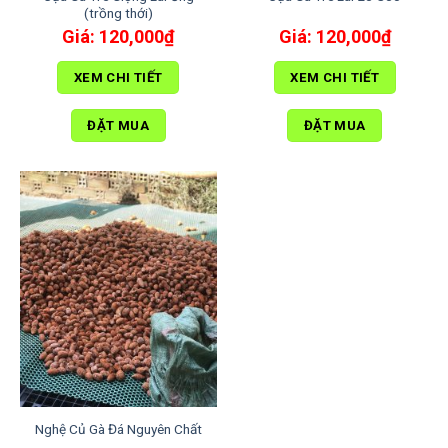
(trồng thới)
120,000
₫
120,000
₫
XEM CHI TIẾT
XEM CHI TIẾT
ĐẶT MUA
ĐẶT MUA
Nghệ Củ Gà Đá Nguyên Chất