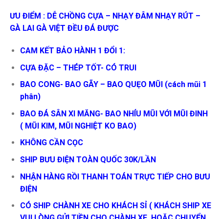
ƯU ĐIỂM : DỄ CHỒNG CỰA – NHẠY ĐÂM NHẠY RÚT –
GÀ LAI GÀ VIỆT ĐỀU ĐÁ ĐƯỢC
CAM KẾT BẢO HÀNH 1 ĐỔI 1:
CỰA ĐẶC – THÉP TỐT- CÓ TRUI
BAO CONG- BAO GÃY – BAO QUẸO MŨI (cách mũi 1
phân)
BAO ĐÁ SÂN XI MĂNG- BAO NHÍU MŨI VỚI MŨI ĐINH
( MŨI KIM, MŨI NGHIỆT KO BAO)
KHÔNG CẦN CỌC
SHIP BƯU ĐIỆN TOÀN QUỐC 30K/LẦN
NHẬN HÀNG RỒI THANH TOÁN TRỰC TIẾP CHO BƯU
ĐIỆN
CÓ SHIP CHÀNH XE CHO KHÁCH SỈ ( KHÁCH SHIP XE
VUI LÒNG GỬI TIỀN CHO CHÀNH XE, HOẶC CHUYỂN