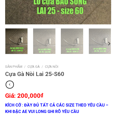
SẢN PHẨM
/
CỰA GÀ
/
CỰA NÒI
Cựa Gà Nòi Lai 25-S60
200,000
₫
KÍCH CỠ : ĐẦY ĐỦ TẤT CẢ CÁC SIZE THEO YÊU CẦU –
KHI ĐẶC AE VUI LONG GHI RÕ YÊU CẦU