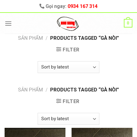
Skip
Gọi ngay:
0934 167 314
to
content
0
SẢN PHẨM
/
PRODUCTS TAGGED “GÀ NÒI”
FILTER
SẢN PHẨM
/
PRODUCTS TAGGED “GÀ NÒI”
FILTER