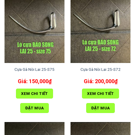
Cựa Gà Nòi Lai 25-S75
Cựa Gà Nòi Lai 25-S72
150,000
₫
200,000
₫
XEM CHI TIẾT
XEM CHI TIẾT
ĐẶT MUA
ĐẶT MUA