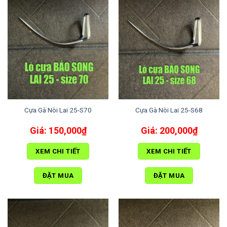
Cựa Gà Nòi Lai 25-S70
Cựa Gà Nòi Lai 25-S68
150,000
₫
200,000
₫
XEM CHI TIẾT
XEM CHI TIẾT
ĐẶT MUA
ĐẶT MUA