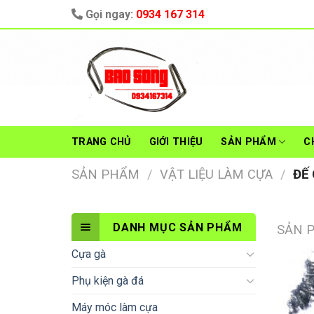
Skip
Gọi ngay:
0934 167 314
to
content
TRANG CHỦ
GIỚI THIỆU
SẢN PHẨM
C
SẢN PHẨM
/
VẬT LIỆU LÀM CỰA
/
ĐẾ 
DANH MỤC SẢN PHẨM
SẢN 
Cựa gà
Phụ kiện gà đá
Máy móc làm cựa