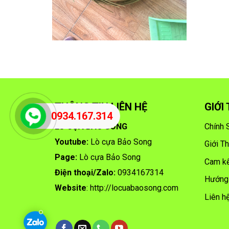
THÔNG TIN LIÊN HỆ
GIỚI
0934.167.314
LÒ CỰA BẢO SONG
Chính 
Youtube:
Lò cựa Bảo Song
Giới T
Page:
Lò cựa Bảo Song
Cam kế
Điện thoại/
Zalo:
0934167314
Hướng
Website
:
http://locuabaosong.com
Liên h