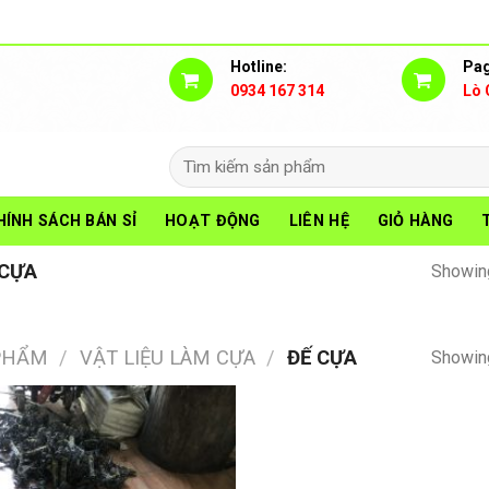
Hotline:
Pag
0934 167 314
Lò 
Search
for:
HÍNH SÁCH BÁN SỈ
HOẠT ĐỘNG
LIÊN HỆ
GIỎ HÀNG
CỰA
Showing
PHẨM
/
VẬT LIỆU LÀM CỰA
/
ĐẾ CỰA
Showing