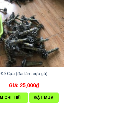
Đế Cựa (đai làm cựa gà)
25,000
₫
M CHI TIẾT
ĐẶT MUA