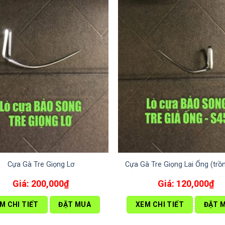
Cựa Gà Tre Giọng Lơ
Cựa Gà Tre Giọng Lai Ống (trồn
200,000
₫
120,000
₫
M CHI TIẾT
ĐẶT MUA
XEM CHI TIẾT
ĐẶT 