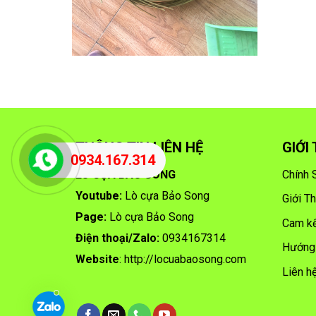
THÔNG TIN LIÊN HỆ
GIỚI
0934.167.314
LÒ CỰA BẢO SONG
Chính 
Youtube:
Lò cựa Bảo Song
Giới T
Page:
Lò cựa Bảo Song
Cam kế
Điện thoại/
Zalo:
0934167314
Hướng
Website
:
http://locuabaosong.com
Liên h