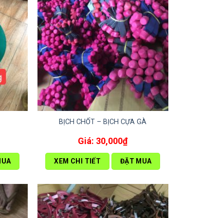
BỊCH CHỐT – BỊCH CỰA GÀ
30,000
₫
MUA
XEM CHI TIẾT
ĐẶT MUA