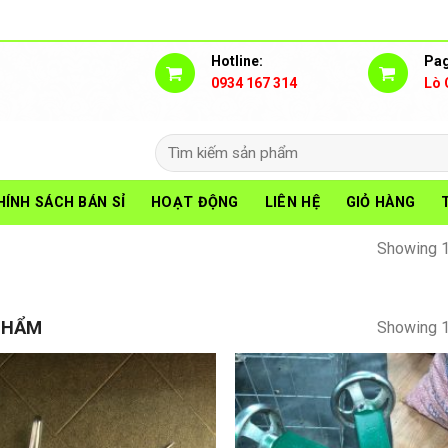
Hotline:
Pag
0934 167 314
Lò 
Search
for:
HÍNH SÁCH BÁN SỈ
HOẠT ĐỘNG
LIÊN HỆ
GIỎ HÀNG
Showing 1
PHẨM
Showing 1