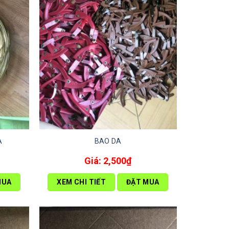
À
BAO DA
2,500
₫
MUA
XEM CHI TIẾT
ĐẶT MUA