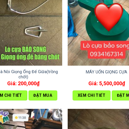
à Nòi Giọng Ống Đế Giữa(trồng
MÁY UỐN GIỌNG CỰA
chốt)
200,000
₫
5,500,000
₫
M CHI TIẾT
ĐẶT MUA
XEM CHI TIẾT
ĐẶT 