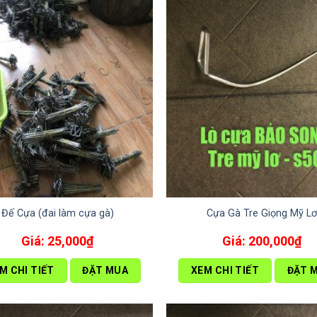
Đế Cựa (đai làm cựa gà)
Cựa Gà Tre Giọng Mỹ L
25,000
₫
200,000
₫
M CHI TIẾT
ĐẶT MUA
XEM CHI TIẾT
ĐẶT 