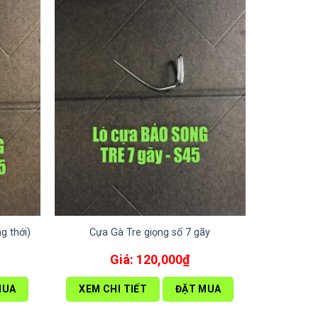
g thới)
Cựa Gà Tre giọng số 7 gãy
120,000
₫
MUA
XEM CHI TIẾT
ĐẶT MUA