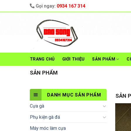
Skip
Gọi ngay:
0934 167 314
to
content
TRANG CHỦ
GIỚI THIỆU
SẢN PHẨM
C
SẢN PHẨM
DANH MỤC SẢN PHẨM
SẢN 
Cựa gà
Phụ kiện gà đá
Máy móc làm cựa