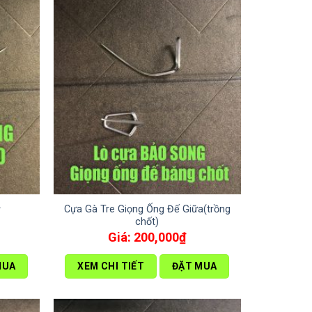
Cựa Gà Tre Giọng Ống Đế Giữa(trồng
ơ
chốt)
200,000
₫
MUA
XEM CHI TIẾT
ĐẶT MUA