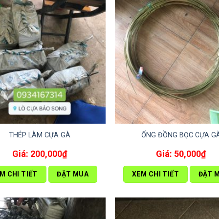
THÉP LÀM CỰA GÀ
ỐNG ĐỒNG BỌC CỰA G
200,000
₫
50,000
₫
M CHI TIẾT
ĐẶT MUA
XEM CHI TIẾT
ĐẶT 