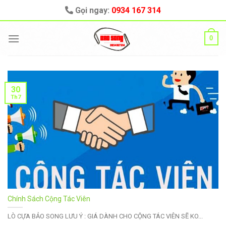
Skip
Gọi ngay:
0934 167 314
to
content
0
30
Th7
Chính Sách Cộng Tác Viên
LÒ CỰA BẢO SONG LƯU Ý : GIÁ DÀNH CHO CỘNG TÁC VIÊN SẼ KO...