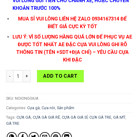
VUI LÒNG GỬI TIỀN CHO CHÀNH XE, HOẶC CHUYỂN
KHOẢN TRƯỚC 100%
MUA SỈ VUI LÒNG LIÊN HỆ ZALO 0934167314 ĐỂ
BIẾT GIÁ CỰC KỲ TỐT
LƯU Ý: VÌ SỐ LƯỢNG HÀNG QUÁ LỚN ĐỂ PHỤC VỤ AE
ĐƯỢC TỐT NHẤT AE ĐẶC CỰA VUI LÒNG GHI RÕ
THÔNG TIN (TÊN +SDT+ĐỊA CHỈ) – YÊU CẦU CỰA
KHI ĐẶC
Cựa Gà Nòi Giọng Ống Đế Giữa(trồng chốt) quantity
ADD TO CART
SKU:
NOIONGGIUA
Categories:
Cựa gà
,
Cựa nòi
,
Sản phẩm
Tags:
CỰA GÀ
,
CỰA GÀ GIÁ RẺ
,
CỰA GÀ GIÁ SỈ
,
CỰA GÀ TRE
,
GÀ MỸ
,
GÀ TRE