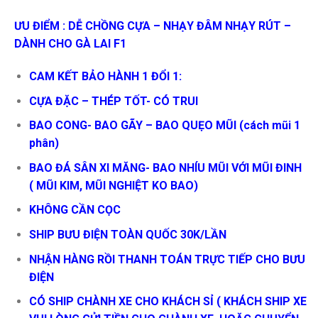
ƯU ĐIỂM : DỄ CHỒNG CỰA – NHẠY ĐÂM NHẠY RÚT –
DÀNH CHO GÀ LAI F1
CAM KẾT BẢO HÀNH 1 ĐỔI 1:
CỰA ĐẶC – THÉP TỐT- CÓ TRUI
BAO CONG- BAO GÃY – BAO QUẸO MŨI (cách mũi 1
phân)
BAO ĐÁ SÂN XI MĂNG- BAO NHÍU MŨI VỚI MŨI ĐINH
( MŨI KIM, MŨI NGHIỆT KO BAO)
KHÔNG CẦN CỌC
SHIP BƯU ĐIỆN TOÀN QUỐC 30K/LẦN
NHẬN HÀNG RỒI THANH TOÁN TRỰC TIẾP CHO BƯU
ĐIỆN
CÓ SHIP CHÀNH XE CHO KHÁCH SỈ ( KHÁCH SHIP XE