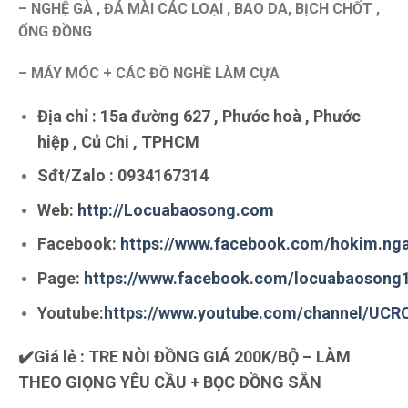
– NGHỆ GÀ , ĐÁ MÀI CÁC LOẠI , BAO DA, BỊCH CHỐT ,
ỐNG ĐỒNG
– MÁY MÓC + CÁC ĐỒ NGHỀ LÀM CỰA
Địa chỉ : 15a đường 627 , Phước hoà , Phước
hiệp , Củ Chi , TPHCM
Sđt/Zalo :
0934167314
Web:
http://Locuabaosong.com
Facebook:
https://www.facebook.com/hokim.ng
Page:
https://www.facebook.com/locuabaosong
Youtube:
https://www.youtube.com/channel/UC
✔️Giá lẻ : TRE NÒI ĐỒNG GIÁ 200K/BỘ – LÀM
THEO GIỌNG YÊU CẦU + BỌC ĐỒNG SẴN