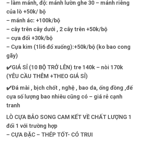
– làm mánh, độ: mánh lườn ghe 30 – mánh riêng
của lò +50k/ bộ
– mánh ác: +100k/bộ
– cây trên cây dưới , 2 cây trên +50k/bộ
– cựa đổi +30k/bộ
– Cựa kim (1li6 đổ xuống):+50k/bộ (ko bao cong
gãy)
✔️GIÁ SỈ (10 BỘ TRỞ LÊN) tre 140k – nòi 170k
(YÊU CẦU THÊM +THEO GIÁ SỈ)
✔️Đá mài , bịch chốt , nghệ , bao da, ống đồng ,đế
cựa số lượng bao nhiêu cũng có – giá rẻ cạnh
tranh
LÒ CỰA BẢO SONG CAM KẾT VỀ CHẤT LƯỢNG 1
đổi 1 với trường hợp
– CỰA ĐẶC – THÉP TỐT- CÓ TRUI