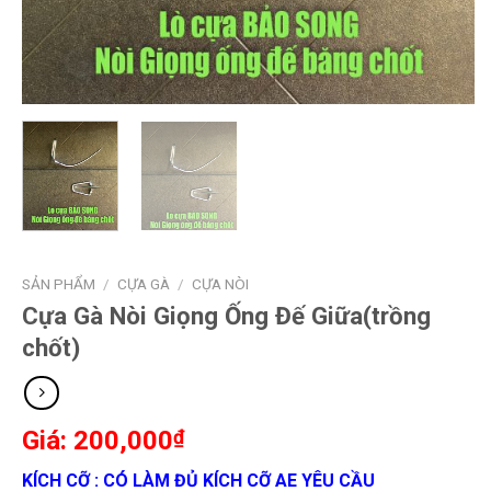
SẢN PHẨM
/
CỰA GÀ
/
CỰA NÒI
Cựa Gà Nòi Giọng Ống Đế Giữa(trồng
chốt)
200,000
₫
KÍCH CỠ : CÓ LÀM ĐỦ KÍCH CỠ AE YÊU CẦU