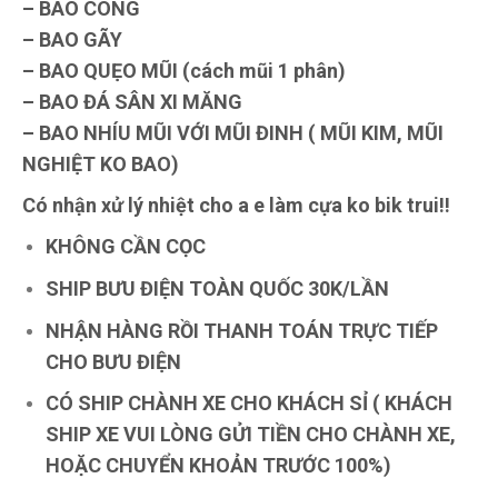
– BAO CONG
– BAO GÃY
– BAO QUẸO MŨI (cách mũi 1 phân)
– BAO ĐÁ SÂN XI MĂNG
– BAO NHÍU MŨI VỚI MŨI ĐINH ( MŨI KIM, MŨI
NGHIỆT KO BAO)
Có nhận xử lý nhiệt cho a e làm cựa ko bik trui!!
KHÔNG CẦN CỌC
SHIP BƯU ĐIỆN TOÀN QUỐC 30K/LẦN
NHẬN HÀNG RỒI THANH TOÁN TRỰC TIẾP
CHO BƯU ĐIỆN
CÓ SHIP CHÀNH XE CHO KHÁCH SỈ ( KHÁCH
SHIP XE VUI LÒNG GỬI TIỀN CHO CHÀNH XE,
HOẶC CHUYỂN KHOẢN TRƯỚC 100%)