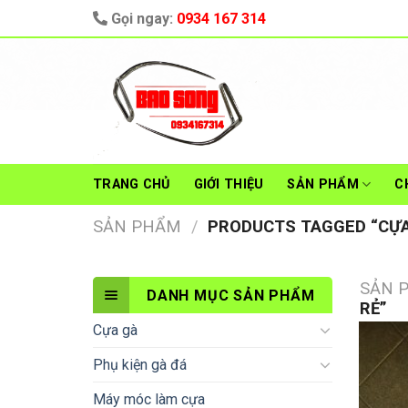
Skip
Gọi ngay:
0934 167 314
to
content
TRANG CHỦ
GIỚI THIỆU
SẢN PHẨM
C
SẢN PHẨM
/
PRODUCTS TAGGED “CỰA 
SẢN 
DANH MỤC SẢN PHẨM
RẺ”
Cựa gà
Phụ kiện gà đá
Máy móc làm cựa