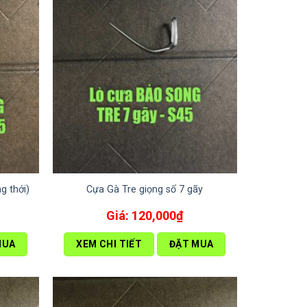
g thới)
Cựa Gà Tre giọng số 7 gãy
120,000
₫
MUA
XEM CHI TIẾT
ĐẶT MUA