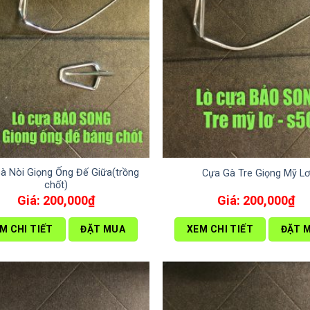
à Nòi Giọng Ống Đế Giữa(trồng
Cựa Gà Tre Giọng Mỹ L
chốt)
200,000
₫
200,000
₫
M CHI TIẾT
ĐẶT MUA
XEM CHI TIẾT
ĐẶT 