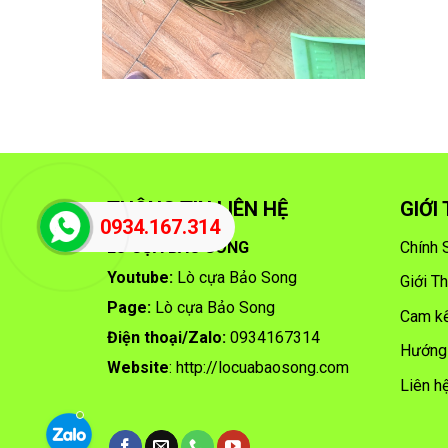
THÔNG TIN LIÊN HỆ
GIỚI
0934.167.314
LÒ CỰA BẢO SONG
Chính 
Youtube:
Lò cựa Bảo Song
Giới T
Page:
Lò cựa Bảo Song
Cam kế
Điện thoại/
Zalo:
0934167314
Hướng
Website
:
http://locuabaosong.com
Liên h