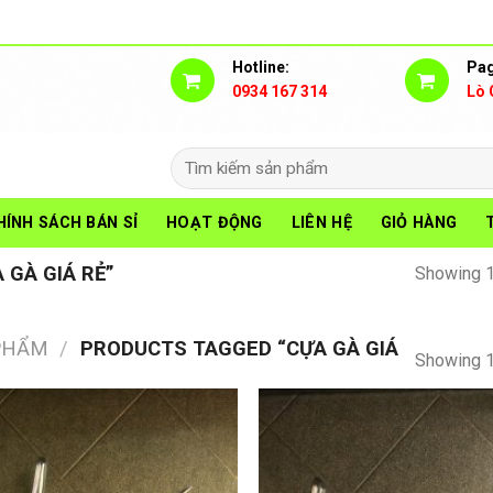
Hotline:
Pag
0934 167 314
Lò 
Search
for:
HÍNH SÁCH BÁN SỈ
HOẠT ĐỘNG
LIÊN HỆ
GIỎ HÀNG
GÀ GIÁ RẺ”
Showing 1
PHẨM
/
PRODUCTS TAGGED “CỰA GÀ GIÁ
Showing 1