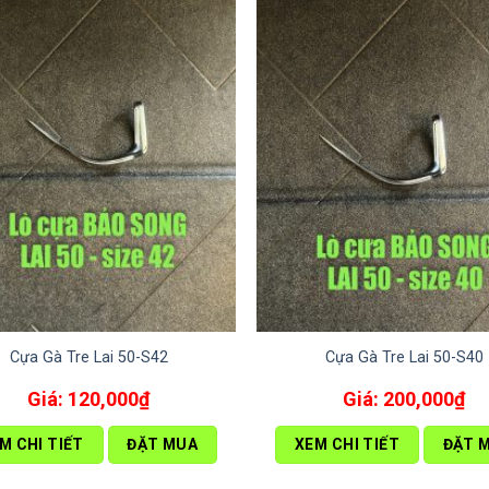
Cựa Gà Tre Lai 50-S42
Cựa Gà Tre Lai 50-S40
120,000
₫
200,000
₫
M CHI TIẾT
ĐẶT MUA
XEM CHI TIẾT
ĐẶT 