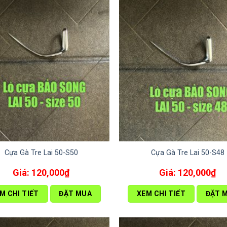
Cựa Gà Tre Lai 50-S50
Cựa Gà Tre Lai 50-S48
120,000
₫
120,000
₫
M CHI TIẾT
ĐẶT MUA
XEM CHI TIẾT
ĐẶT 