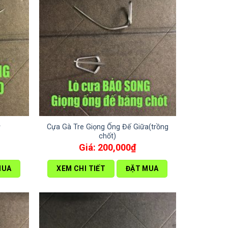
Cựa Gà Tre Giọng Ống Đế Giữa(trồng
ơ
chốt)
200,000
₫
MUA
XEM CHI TIẾT
ĐẶT MUA