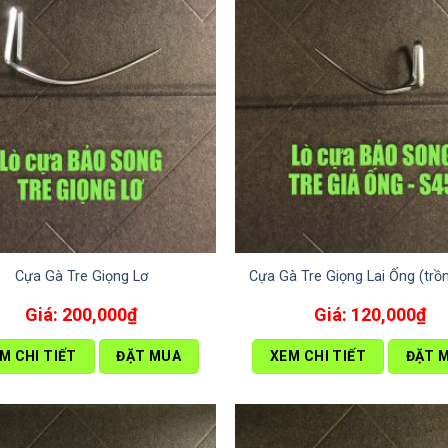
Cựa Gà Tre Giọng Lơ
Cựa Gà Tre Giọng Lai Ống (trồn
200,000
₫
120,000
₫
M CHI TIẾT
ĐẶT MUA
XEM CHI TIẾT
ĐẶT 