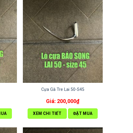
Cựa Gà Tre Lai 50-S45
200,000
₫
MUA
XEM CHI TIẾT
ĐẶT MUA