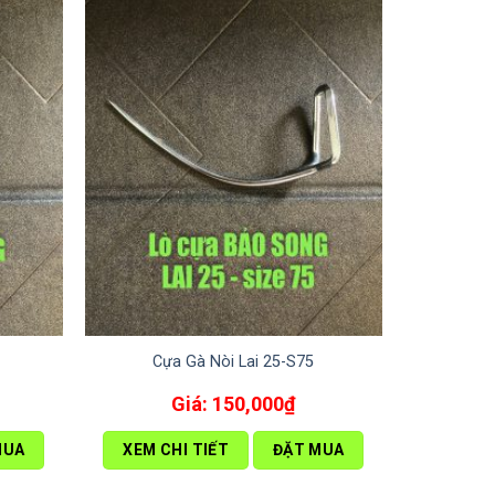
Cựa Gà Nòi Lai 25-S75
150,000
₫
MUA
XEM CHI TIẾT
ĐẶT MUA