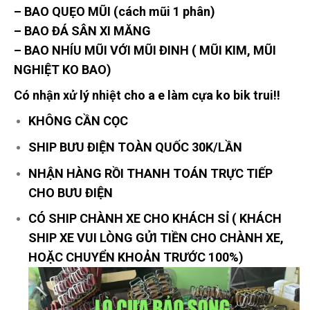
– BAO QUẸO MŨI (cách mũi 1 phân)
– BAO ĐÁ SÂN XI MĂNG
– BAO NHÍU MŨI VỚI MŨI ĐINH ( MŨI KIM, MŨI
NGHIỆT KO BAO)
Có nhận xử lý nhiệt cho a e làm cựa ko bik trui!!
KHÔNG CẦN CỌC
SHIP BƯU ĐIỆN TOÀN QUỐC 30K/LẦN
NHẬN HÀNG RỒI THANH TOÁN TRỰC TIẾP
CHO BƯU ĐIỆN
CÓ SHIP CHÀNH XE CHO KHÁCH SỈ ( KHÁCH
SHIP XE VUI LÒNG GỬI TIỀN CHO CHÀNH XE,
HOẶC CHUYỂN KHOẢN TRƯỚC 100%)