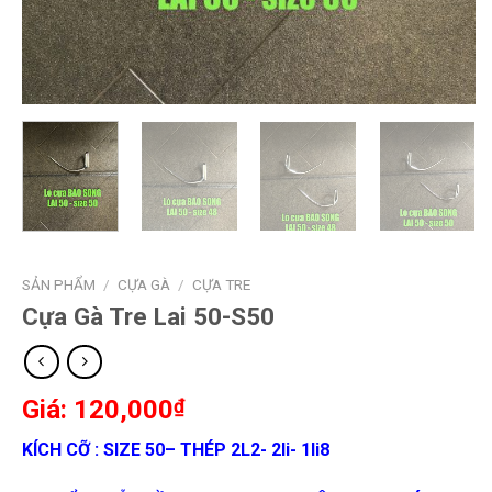
SẢN PHẨM
/
CỰA GÀ
/
CỰA TRE
Cựa Gà Tre Lai 50-S50
120,000
₫
KÍCH CỠ : SIZE 50– THÉP 2L2- 2li- 1li8