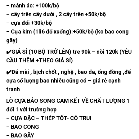
– mánh ác: +100k/bộ
– cây trên cây dưới , 2 cây trên +50k/bộ
– cựa đổi +30k/bộ
– Cựa kim (1li6 đổ xuống):+50k/bộ (ko bao cong
gãy)
✔️GIÁ SỈ (10 BỘ TRỞ LÊN) tre 90k – nòi 120k (YÊU
CẦU THÊM +THEO GIÁ SỈ)
✔️Đá mài , bịch chốt , nghệ , bao da, ống đồng ,đế
cựa số lượng bao nhiêu cũng có – giá rẻ cạnh
tranh
LÒ CỰA BẢO SONG CAM KẾT VỀ CHẤT LƯỢNG 1
đổi 1 với trường hợp
– CỰA ĐẶC – THÉP TỐT- CÓ TRUI
– BAO CONG
– BAO GÃY