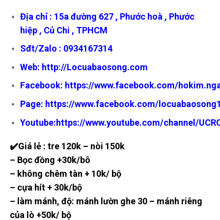
Địa chỉ : 15a đường 627 , Phước hoà , Phước
hiệp , Củ Chi , TPHCM
Sđt/Zalo :
0934167314
Web:
http://Locuabaosong.com
Facebook:
https://www.facebook.com/hokim.ng
Page:
https://www.facebook.com/locuabaosong
Youtube:
https://www.youtube.com/channel/UC
✔️Giá lẻ : tre 120k – nòi 150k
– Bọc đồng +30k/bô
– không chêm tàn + 10k/ bộ
– cựa hít + 30k/bộ
– làm mánh, độ: mánh lườn ghe 30 – mánh riêng
của lò +50k/ bộ