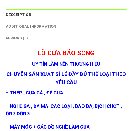
DESCRIPTION
ADDITIONAL INFORMATION
REVIEWS (0)
LÒ CỰA BẢO SONG
UY TÍN LÀM NÊN THƯƠNG HIỆU
CHUYÊN SẢN XUẤT SỈ LẺ ĐẦY ĐỦ THỂ LOẠI THEO
YÊU CẦU
– THÉP , CỰA GÀ , ĐẾ CỰA
– NGHỆ GÀ , ĐÁ MÀI CÁC LOẠI , BAO DA, BỊCH CHỐT ,
ỐNG ĐỒNG
– MÁY MÓC + CÁC ĐỒ NGHỀ LÀM CỰA