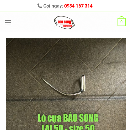
Skip
Gọi ngay:
0934 167 314
to
content
0