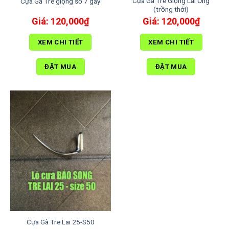
Cựa Gà Tre Giọng Lai Ống
Cựa Gà Tre giọng số 7 gãy
(trồng thới)
120,000
₫
120,000
₫
XEM CHI TIẾT
XEM CHI TIẾT
ĐẶT MUA
ĐẶT MUA
Cựa Gà Tre Lai 25-S50