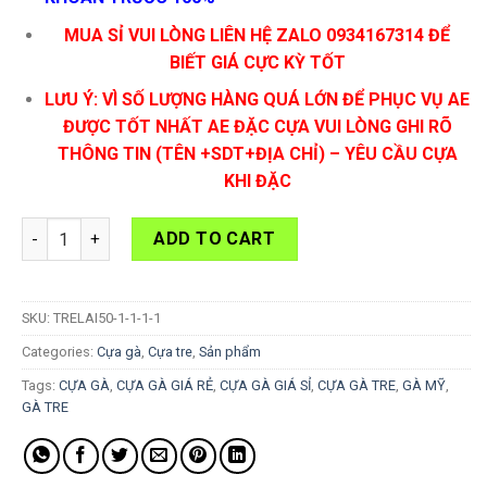
MUA SỈ VUI LÒNG LIÊN HỆ ZALO 0934167314 ĐỂ
BIẾT GIÁ CỰC KỲ TỐT
LƯU Ý: VÌ SỐ LƯỢNG HÀNG QUÁ LỚN ĐỂ PHỤC VỤ AE
ĐƯỢC TỐT NHẤT AE ĐẶC CỰA VUI LÒNG GHI RÕ
THÔNG TIN (TÊN +SDT+ĐỊA CHỈ) – YÊU CẦU CỰA
KHI ĐẶC
Cựa Gà Tre Lai 50-S50 quantity
ADD TO CART
SKU:
TRELAI50-1-1-1-1
Categories:
Cựa gà
,
Cựa tre
,
Sản phẩm
Tags:
CỰA GÀ
,
CỰA GÀ GIÁ RẺ
,
CỰA GÀ GIÁ SỈ
,
CỰA GÀ TRE
,
GÀ MỸ
,
GÀ TRE