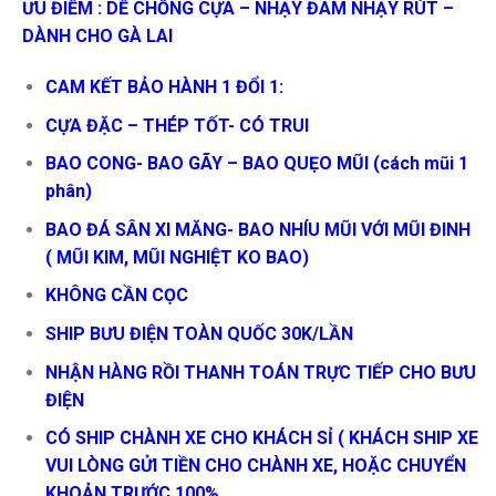
ƯU ĐIỂM : DỄ CHỒNG CỰA – NHẠY ĐÂM NHẠY RÚT –
DÀNH CHO GÀ LAI
CAM KẾT BẢO HÀNH 1 ĐỔI 1:
CỰA ĐẶC – THÉP TỐT- CÓ TRUI
BAO CONG- BAO GÃY – BAO QUẸO MŨI (cách mũi 1
phân)
BAO ĐÁ SÂN XI MĂNG- BAO NHÍU MŨI VỚI MŨI ĐINH
( MŨI KIM, MŨI NGHIỆT KO BAO)
KHÔNG CẦN CỌC
SHIP BƯU ĐIỆN TOÀN QUỐC 30K/LẦN
NHẬN HÀNG RỒI THANH TOÁN TRỰC TIẾP CHO BƯU
ĐIỆN
CÓ SHIP CHÀNH XE CHO KHÁCH SỈ ( KHÁCH SHIP XE
VUI LÒNG GỬI TIỀN CHO CHÀNH XE, HOẶC CHUYỂN
KHOẢN TRƯỚC 100%