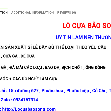
TION
ADDITIONAL INFORMATION
REVIEWS (0)
LÒ CỰA BẢO S
UY TÍN LÀM NÊN THƯƠN
N SẢN XUẤT SỈ LẺ ĐẦY ĐỦ THỂ LOẠI THEO YÊU CẦU
 , CỰA GÀ , ĐẾ CỰA
 GÀ , ĐÁ MÀI CÁC LOẠI , BAO DA, BỊCH CHỐT , ỐNG ĐỒNG
MÓC + CÁC ĐỒ NGHỀ LÀM CỰA
chỉ : 15a đường 627 , Phước hoà , Phước hiệp , Củ Chi 
Zalo :
0934167314
:
http://Locuabaosong.com