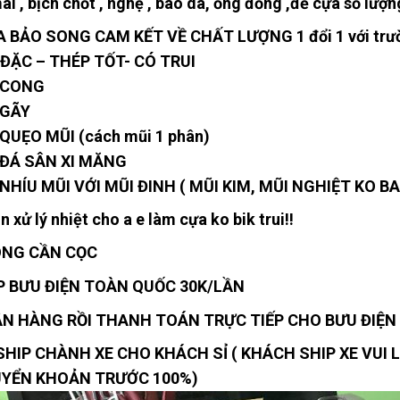
ài , bịch chốt , nghệ , bao da, ống đồng ,đế cựa số lượ
A BẢO SONG CAM KẾT VỀ CHẤT LƯỢNG 1 đổi 1 với trư
 ĐẶC – THÉP TỐT- CÓ TRUI
 CONG
 GÃY
QUẸO MŨI (cách mũi 1 phân)
 ĐÁ SÂN XI MĂNG
NHÍU MŨI VỚI MŨI ĐINH ( MŨI KIM, MŨI NGHIỆT KO B
 xử lý nhiệt cho a e làm cựa ko bik trui!!
NG CẦN CỌC
P BƯU ĐIỆN TOÀN QUỐC 30K/LẦN
N HÀNG RỒI THANH TOÁN TRỰC TIẾP CHO BƯU ĐIỆN
SHIP CHÀNH XE CHO KHÁCH SỈ ( KHÁCH SHIP XE VUI
YỂN KHOẢN TRƯỚC 100%)