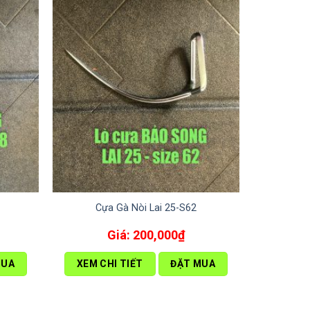
Cựa Gà Nòi Lai 25-S62
200,000
₫
MUA
XEM CHI TIẾT
ĐẶT MUA