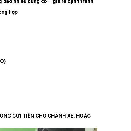
ng bao nhiêu cũng có – giá rẻ cạnh tranh
ờng hợp
AO)
 LÒNG GỬI TIỀN CHO CHÀNH XE, HOẶC