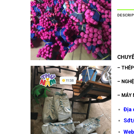
DESCRIP
CHUYÊ
– THÉP
– NGHỆ
– MÁY 
Địa 
Sđt/
Web