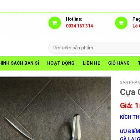
Hotline:
Pag
0934 167 314
Lò 
Search
for:
HÍNH SÁCH BÁN SỈ
HOẠT ĐỘNG
LIÊN HỆ
GIỎ HÀNG
SẢN PHẨ
Cựa 
1
KÍCH TH
ƯU ĐIỂM
GÀ LAI 