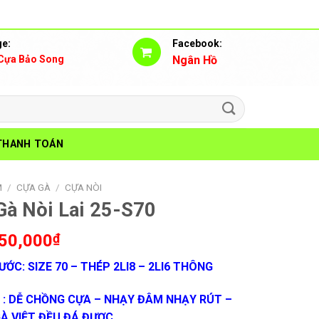
e:
Facebook:
Cựa Bảo Song
Ngân Hồ
THANH TOÁN
M
/
CỰA GÀ
/
CỰA NÒI
Gà Nòi Lai 25-S70
50,000
₫
ƯỚC: SIZE 70 – THÉP 2LI8 – 2LI6 THÔNG
 : DỄ CHỒNG CỰA – NHẠY ĐÂM NHẠY RÚT –
GÀ VIỆT ĐỀU ĐÁ ĐƯỢC