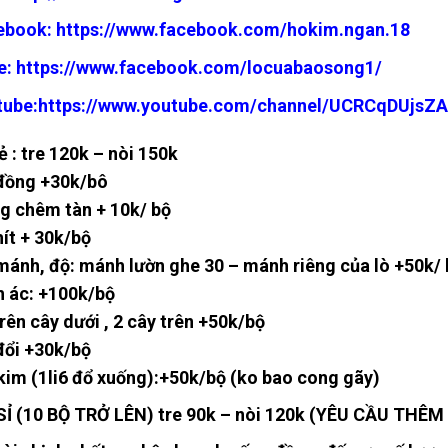
ebook:
https://www.facebook.com/hokim.ngan.18
e:
https://www.facebook.com/locuabaosong1/
tube:
https://www.youtube.com/channel/UCRCqDUjsZ
ẻ : tre 120k – nòi 150k
đồng +30k/bô
g chêm tàn + 10k/ bộ
hít + 30k/bộ
mánh, độ: mánh lườn ghe 30 – mánh riêng của lò +50k/ 
 ác: +100k/bộ
trên cây dưới , 2 cây trên +50k/bộ
đổi +30k/bộ
kim (1li6 đổ xuống):+50k/bộ (ko bao cong gãy)
SỈ (10 BỘ TRỞ LÊN) tre 90k – nòi 120k (YÊU CẦU THÊM