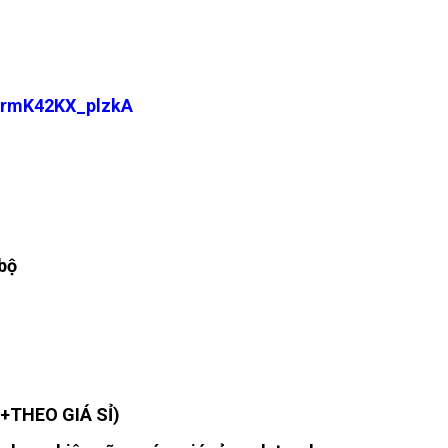
ArmK42KX_plzkA
bộ
 +THEO GIÁ SỈ)