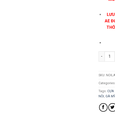
LƯU
AE Đ
THÔ
Cựa Gà Nò
SKU:
NOILA
Categories
Tags:
CỰA
NÒI
,
GÀ M