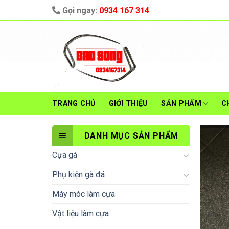
Skip
Gọi ngay:
0934 167 314
to
content
TRANG CHỦ
GIỚI THIỆU
SẢN PHẨM
C
DANH MỤC SẢN PHẨM
Cựa gà
Phụ kiện gà đá
Máy móc làm cựa
Vật liệu làm cựa