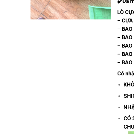
✔️Đá m
LÒ CỰ
– CỰA
– BAO
– BAO
– BAO 
– BAO
– BAO 
Có nhận
KHÔ
SHI
NHẬ
CÓ 
CHU