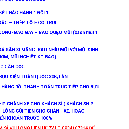
ẾT BẢO HÀNH 1 ĐỔI 1:
ĐẶC – THÉP TỐT- CÓ TRUI
CONG- BAO GÃY – BAO QUẸO MŨI (cách mũi 1
Á SÂN XI MĂNG- BAO NHÍU MŨI VỚI MŨI ĐINH
 KIM, MŨI NGHIỆT KO BAO)
G CẦN CỌC
 BƯU ĐIỆN TOÀN QUỐC 30K/LẦN
 HÀNG RỒI THANH TOÁN TRỰC TIẾP CHO BƯU
HIP CHÀNH XE CHO KHÁCH SỈ ( KHÁCH SHIP
I LÒNG GỬI TIỀN CHO CHÀNH XE, HOẶC
ỂN KHOẢN TRƯỚC 100%
 SỈ VUI LÒNG LIÊN HỆ ZALO 0934167314 ĐỂ