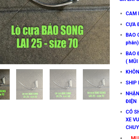
CAM K
CỰA 
BAO 
phân)
BAO Đ
( MŨI
KHÔN
SHIP
NHẬN
ĐIỆN
CÓ S
XE VU
CHUY
MUA