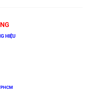
ONG
G HIỆU
, TPHCM