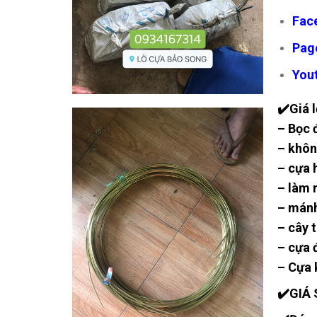
Fac
Pag
You
✔️Giá l
– Bọc 
– khôn
– cựa 
– làm 
– mánh
– cây 
– cựa 
– Cựa 
✔️GIÁ 