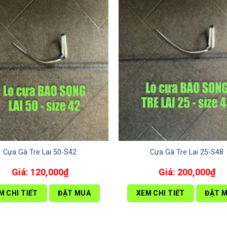
Cựa Gà Tre Lai 50-S42
Cựa Gà Tre Lai 25-S48
120,000
₫
200,000
₫
M CHI TIẾT
ĐẶT MUA
XEM CHI TIẾT
ĐẶT 