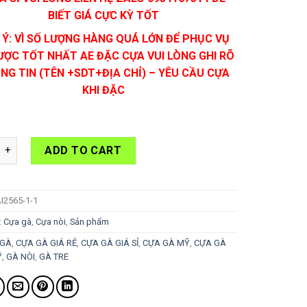
BIẾT GIÁ CỰC KỲ TỐT
 Ý: VÌ SỐ LƯỢNG HÀNG QUÁ LỚN ĐỂ PHỤC VỤ
ƯỢC TỐT NHẤT AE ĐẶC CỰA VUI LÒNG GHI RÕ
NG TIN (TÊN +SDT+ĐỊA CHỈ) – YÊU CẦU CỰA
KHI ĐẶC
i Lai 25-S70 quantity
ADD TO CART
I2565-1-1
:
Cựa gà
,
Cựa nòi
,
Sản phẩm
 GÀ
,
CỰA GÀ GIÁ RẺ
,
CỰA GÀ GIÁ SỈ
,
CỰA GÀ MỸ
,
CỰA GÀ
Ỹ
,
GÀ NÒI
,
GÀ TRE