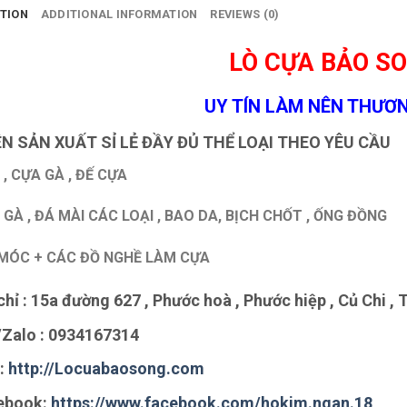
TION
ADDITIONAL INFORMATION
REVIEWS (0)
LÒ CỰA BẢO S
UY TÍN LÀM NÊN THƯƠN
N SẢN XUẤT SỈ LẺ ĐẦY ĐỦ THỂ LOẠI THEO YÊU CẦU
 , CỰA GÀ , ĐẾ CỰA
 GÀ , ĐÁ MÀI CÁC LOẠI , BAO DA, BỊCH CHỐT , ỐNG ĐỒNG
MÓC + CÁC ĐỒ NGHỀ LÀM CỰA
chỉ : 15a đường 627 , Phước hoà , Phước hiệp , Củ Chi 
Zalo :
0934167314
:
http://Locuabaosong.com
ebook:
https://www.facebook.com/hokim.ngan.18