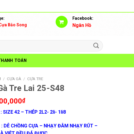
e:
Facebook:
Cựa Bảo Song
Ngân Hồ
THANH TOÁN
M
/
CỰA GÀ
/
CỰA TRE
Gà Tre Lai 25-S48
00,000
₫
: SIZE 42 – THÉP 2L2- 2li- 1li8
 : DỄ CHỒNG CỰA – NHẠY ĐÂM NHẠY RÚT –
GÀ VIỆT ĐỀU ĐÁ ĐƯỢC