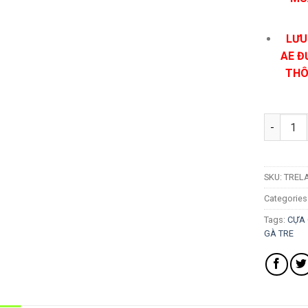
LƯU
AE Đ
THÔ
Cựa Gà Tr
SKU:
TRELA
Categories
Tags:
CỰA
GÀ TRE