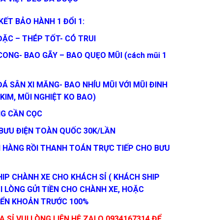
ẾT BẢO HÀNH 1 ĐỔI 1:
ĐẶC – THÉP TỐT- CÓ TRUI
CONG- BAO GÃY – BAO QUẸO MŨI (cách mũi 1
Á SÂN XI MĂNG- BAO NHÍU MŨI VỚI MŨI ĐINH
 KIM, MŨI NGHIỆT KO BAO)
G CẦN CỌC
 BƯU ĐIỆN TOÀN QUỐC 30K/LẦN
 HÀNG RỒI THANH TOÁN TRỰC TIẾP CHO BƯU
HIP CHÀNH XE CHO KHÁCH SỈ ( KHÁCH SHIP
I LÒNG GỬI TIỀN CHO CHÀNH XE, HOẶC
ỂN KHOẢN TRƯỚC 100%
 SỈ VUI LÒNG LIÊN HỆ ZALO 0934167314 ĐỂ