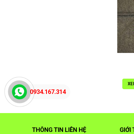
XE
0934.167.314
THÔNG TIN LIÊN HỆ
GIỚI