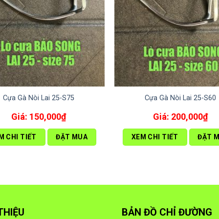
Cựa Gà Nòi Lai 25-S75
Cựa Gà Nòi Lai 25-S60
150,000
₫
200,000
₫
M CHI TIẾT
ĐẶT MUA
XEM CHI TIẾT
ĐẶT 
 THIỆU
BẢN ĐỒ CHỈ ĐƯỜNG