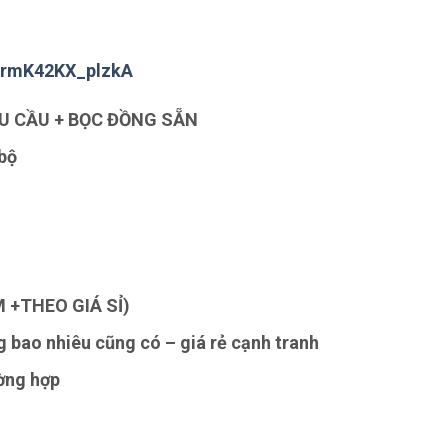
ArmK42KX_plzkA
YÊU CẦU + BỌC ĐỒNG SẴN
bộ
M +THEO GIÁ SỈ)
ng bao nhiêu cũng có – giá rẻ cạnh tranh
ờng hợp