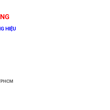
ONG
G HIỆU
, TPHCM