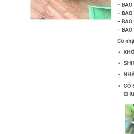
– BAO
– BAO 
– BAO
– BAO 
Có nhận
KHÔ
SHI
NHẬ
CÓ 
CHU