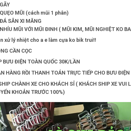
 GÃY
QUẸO MŨI (cách mũi 1 phân)
 ĐÁ SÂN XI MĂNG
NHÍU MŨI VỚI MŨI ĐINH ( MŨI KIM, MŨI NGHIỆT KO B
 xử lý nhiệt cho a e làm cựa ko bik trui!!
NG CẦN CỌC
P BƯU ĐIỆN TOÀN QUỐC 30K/LẦN
N HÀNG RỒI THANH TOÁN TRỰC TIẾP CHO BƯU ĐIỆN
SHIP CHÀNH XE CHO KHÁCH SỈ ( KHÁCH SHIP XE VUI
YỂN KHOẢN TRƯỚC 100%)