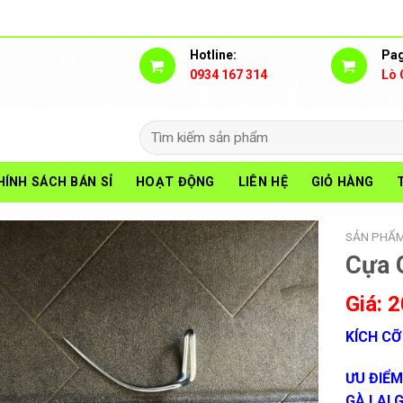
Hotline:
Pag
0934 167 314
Lò 
Search
for:
HÍNH SÁCH BÁN SỈ
HOẠT ĐỘNG
LIÊN HỆ
GIỎ HÀNG
SẢN PHẨ
Cựa 
2
KÍCH CỠ 
ƯU ĐIỂM
GÀ LAI 