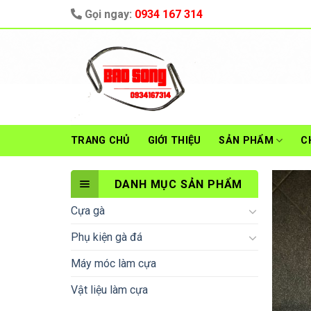
Skip
Gọi ngay:
0934 167 314
to
content
TRANG CHỦ
GIỚI THIỆU
SẢN PHẨM
C
DANH MỤC SẢN PHẨM
Cựa gà
Phụ kiện gà đá
Máy móc làm cựa
Vật liệu làm cựa