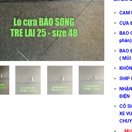
CAM K
CỰA 
BAO 
phân)
BAO Đ
( MŨI
KHÔN
SHIP
NHẬN
ĐIỆN
CÓ S
XE VU
CHUY
MUA