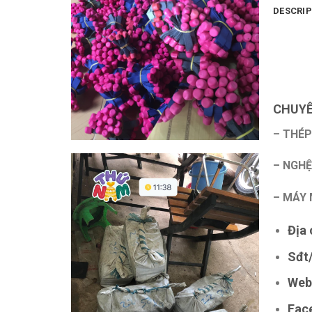
DESCRIP
CHUYÊ
– THÉP
– NGHỆ
– MÁY 
Địa 
Sđt/
Web
Fac