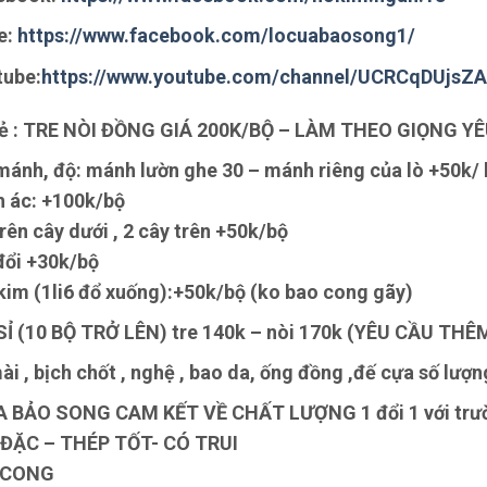
e:
https://www.facebook.com/locuabaosong1/
tube:
https://www.youtube.com/channel/UCRCqDUjsZ
 lẻ : TRE NÒI ĐỒNG GIÁ 200K/BỘ – LÀM THEO GIỌNG 
mánh, độ: mánh lườn ghe 30 – mánh riêng của lò +50k/ 
 ác: +100k/bộ
trên cây dưới , 2 cây trên +50k/bộ
đổi +30k/bộ
kim (1li6 đổ xuống):+50k/bộ (ko bao cong gãy)
SỈ (10 BỘ TRỞ LÊN) tre 140k – nòi 170k (YÊU CẦU THÊ
ài , bịch chốt , nghệ , bao da, ống đồng ,đế cựa số lượ
A BẢO SONG CAM KẾT VỀ CHẤT LƯỢNG 1 đổi 1 với trư
 ĐẶC – THÉP TỐT- CÓ TRUI
 CONG