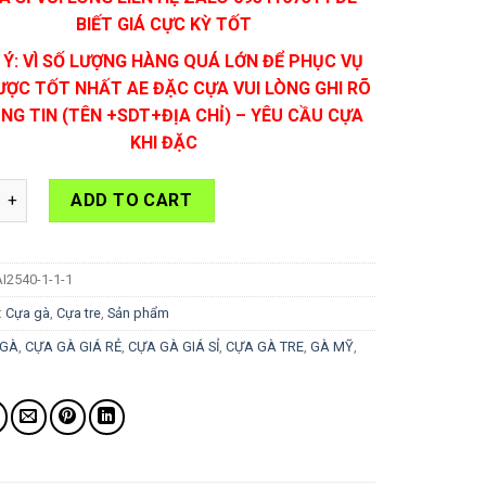
BIẾT GIÁ CỰC KỲ TỐT
 Ý: VÌ SỐ LƯỢNG HÀNG QUÁ LỚN ĐỂ PHỤC VỤ
ƯỢC TỐT NHẤT AE ĐẶC CỰA VUI LÒNG GHI RÕ
NG TIN (TÊN +SDT+ĐỊA CHỈ) – YÊU CẦU CỰA
KHI ĐẶC
e Lai 25-S48 quantity
ADD TO CART
I2540-1-1-1
:
Cựa gà
,
Cựa tre
,
Sản phẩm
 GÀ
,
CỰA GÀ GIÁ RẺ
,
CỰA GÀ GIÁ SỈ
,
CỰA GÀ TRE
,
GÀ MỸ
,