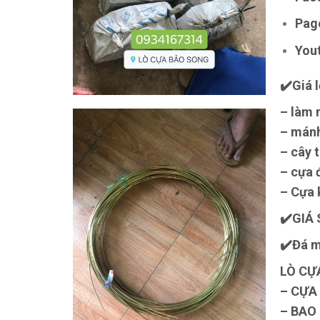
Pag
You
✔️Giá
– làm 
– mánh
– cây 
– cựa 
– Cựa 
✔️GIÁ 
✔️Đá m
LÒ CỰ
– CỰA
– BAO