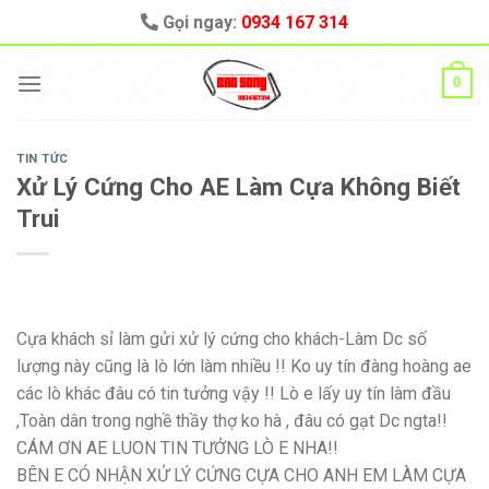
Skip
Gọi ngay:
0934 167 314
to
content
0
TIN TỨC
Xử Lý Cứng Cho AE Làm Cựa Không Biết
Trui
Cựa khách sỉ làm gửi xử lý cứng cho khách-Làm Dc số
lượng này cũng là lò lớn làm nhiều !! Ko uy tín đàng hoàng ae
các lò khác đâu có tin tưởng vậy !! Lò e lấy uy tín làm đầu
,Toàn dân trong nghề thầy thợ ko hà , đâu có gạt Dc ngta!!
CÁM ƠN AE LUON TIN TƯỞNG LÒ E NHA!!
BÊN E CÓ NHẬN XỬ LÝ CỨNG CỰA CHO ANH EM LÀM CỰA