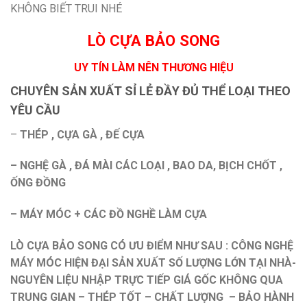
KHÔNG BIẾT TRUI NHÉ
LÒ CỰA BẢO SONG
UY TÍN LÀM NÊN THƯƠNG HIỆU
CHUYÊN SẢN XUẤT SỈ LẺ ĐẦY ĐỦ THỂ LOẠI THEO
YÊU CẦU
–
THÉP , CỰA GÀ , ĐẾ CỰA
– NGHỆ GÀ , ĐÁ MÀI CÁC LOẠI , BAO DA, BỊCH CHỐT ,
ỐNG ĐỒNG
– MÁY MÓC + CÁC ĐỒ NGHỀ LÀM CỰA
LÒ CỰA BẢO SONG CÓ ƯU ĐIỂM NHƯ SAU : CÔNG NGHỆ
MÁY MÓC HIỆN ĐẠI SẢN XUẤT SỐ LƯỢNG LỚN TẠI NHÀ-
NGUYÊN LIỆU NHẬP TRỰC TIẾP GIÁ GỐC KHÔNG QUA
TRUNG GIAN – THÉP TỐT – CHẤT LƯỢNG – BẢO HÀNH